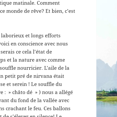
ratique matinale. Comment
ce monde de rêve? Et bien, c’est
 laborieux et longs efforts
voici en conscience avec nous
erais ce cela l’état de
rps et la nature avec comme
souffle nourricier. L’aile de la
n petit pré de nirvana était
e et serein ! Le souffle du
e : » châto dé » ) nous a allégé
vant du fond de la vallée avec
 crachant le feu. Ces ballons
 de s’élever en silence! Le