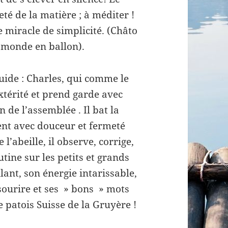
eté de la matière ; à méditer !
e miracle de simplicité. (Châto
u monde en ballon).
guide : Charles, qui comme le
xtérité et prend garde avec
n de l’assemblée . Il bat la
nt avec douceur et fermeté
’abeille, il observe, corrige,
tine sur les petits et grands
ant, son énergie intarissable,
sourire et ses » bons » mots
e patois Suisse de la Gruyère !