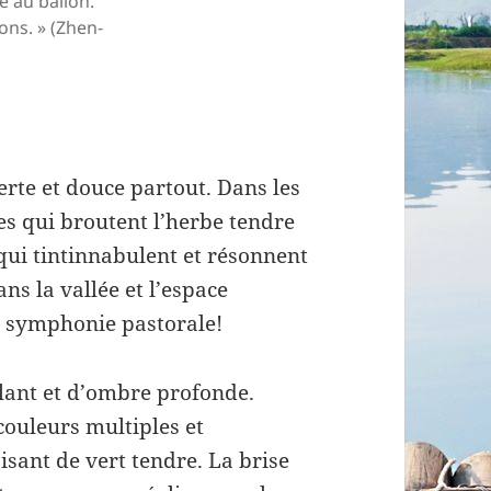
e au ballon.
lons. » (Zhen-
erte et douce partout. Dans les
es qui broutent l’herbe tendre
 qui tintinnabulent et résonnent
ns la vallée et l’espace
 symphonie pastorale!
celant et d’ombre profonde.
 couleurs multiples et
isant de vert tendre. La brise