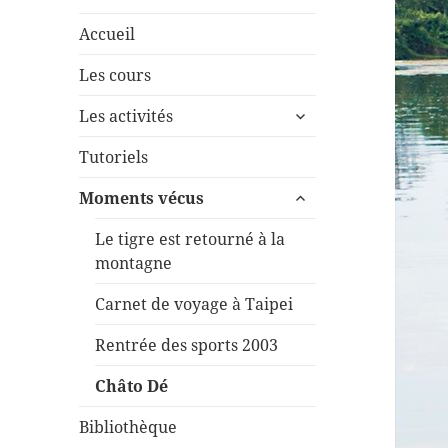
Accueil
Les cours
ouvrir
Les activités
le
sous-
Tutoriels
menu
ouvrir
Moments vécus
le
sous-
Le tigre est retourné à la
menu
montagne
Carnet de voyage à Taipei
Rentrée des sports 2003
Châto Dé
Bibliothèque