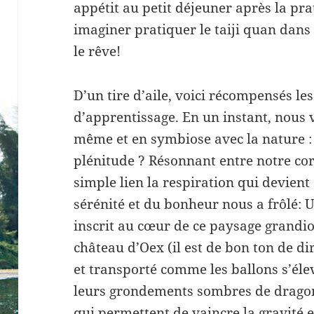
appétit au petit déjeuner après la p
imaginer pratiquer le taiji quan dans 
le rêve!
D’un tire d’aile, voici récompensés les
d’apprentissage. En un instant, nous 
même et en symbiose avec la nature : s
plénitude ? Résonnant entre notre co
simple lien la respiration qui devient 
sérénité et du bonheur nous a frôlé: U
inscrit au cœur de ce paysage grandios
château d’Oex (il est de bon ton de dir
et transporté comme les ballons s’éle
leurs grondements sombres de dragons
qui permettent de vaincre la gravité et