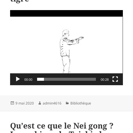
Lecteur
vidéo
00:00
00:28
Publié
Auteur
Catégories
9 mai 2020
admin4616
Bibliothèque
le
Qu’est ce que le Nei gong ?