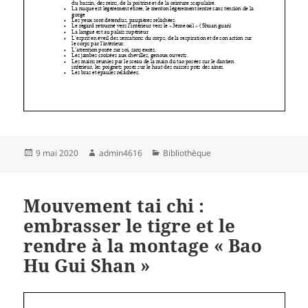
Publié
Auteur
Catégories
9 mai 2020
admin4616
Bibliothèque
le
Mouvement tai chi :
embrasser le tigre et le
rendre à la montage « Bao
Hu Gui Shan »